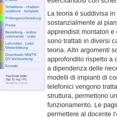
esercitandosi con schemi
Schablone - chablon
sciablone - template
La teoria è suddivisa i
Prüfungsvorbereitung
sostanzialmente al pian
Preise
apprendisti montatori e d
Bestellung - ordine
commande - order
sono trattati in diversi 
Lehrmittel - Links
Weiterbildung
teoria. Altri argomenti 
Downloads NIN/TK
approfondito rispetto a 
QV-Vorbereitung
Kontakt
a dipendenza delle nece
modelli di impianti di 
Paul-Emile Müller
Dipl. El.-Ing. HTL
design by rmy.ch
telefonici vengono tratt
struttura, permettono un
funzionamento. Le pagi
permettere al docente I'e