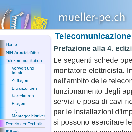
Telecomunicazione
Home
Prefazione alla 4. ediz
NIN-Arbeitsblätter
Le seguenti schede oper
Telekommunikation
Vorwort und
montatore elettricista. 
Inhalt
nell'ambito delle telec
Auflagen
Ergänzungen
funzionamento degli app
Korrekturen
servizi e posa di cavi ne
Fragen
per le installazioni d'i
TK
Montageelektriker
si possono esercitare le
Regeln der Technik
E-Book