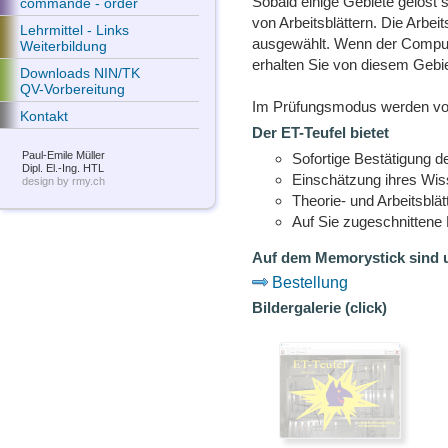
Sobald einige Gebiete gelöst
commande - order
von Arbeitsblättern. Die Arbei
Lehrmittel - Links
ausgewählt. Wenn der Computer
Weiterbildung
erhalten Sie von diesem Gebi
Downloads NIN/TK
QV-Vorbereitung
Im Prüfungsmodus werden von 
Kontakt
Der ET-Teufel bietet
Paul-Emile Müller
Sofortige Bestätigung d
Dipl. El.-Ing. HTL
Einschätzung ihres Wiss
design by rmy.ch
Theorie- und Arbeitsblät
Auf Sie zugeschnittene
Auf dem Memorystick sind un
Bestellung
Bildergalerie (click)