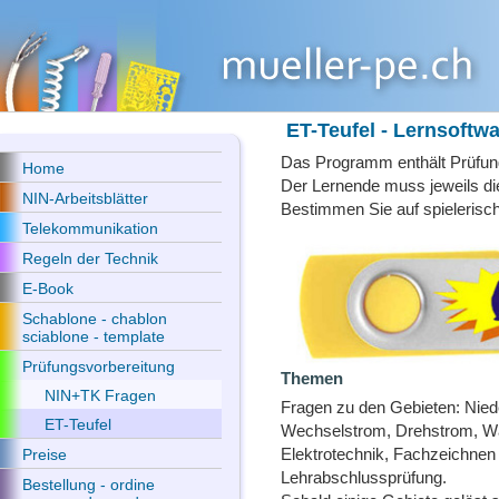
ET-Teufel - Lernsoftw
Das Programm enthält Prüfun
Home
Der Lernende muss jeweils die
NIN-Arbeitsblätter
Bestimmen Sie auf spielerisch
Telekommunikation
Regeln der Technik
E-Book
Schablone - chablon
sciablone - template
Prüfungsvorbereitung
Themen
NIN+TK Fragen
Fragen zu den Gebieten: Nied
ET-Teufel
Wechselstrom, Drehstrom, W
Elektrotechnik, Fachzeichnen 
Preise
Lehrabschlussprüfung.
Bestellung - ordine